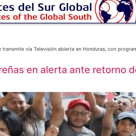
ransmite vía Televisión abierta en Honduras, con program
ñas en alerta ante retorno de