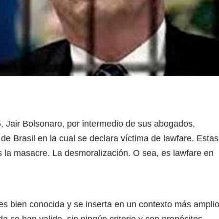
5, Jair Bolsonaro, por intermedio de sus abogados,
e Brasil en la cual se declara víctima de lawfare. Estas
es la masacre. La desmoralización. O sea, es lawfare en
es bien conocida y se inserta en un contexto más amplio
 se han valido, sin ningún criterio y con propósitos