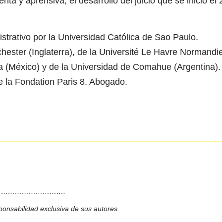
ta y aprensiva, el desarrollo del juicio que se inició el 
trativo por la Universidad Católica de Sao Paulo.
chester (Inglaterra), de la Université Le Havre Normandi
a (México) y de la Universidad de Comahue (Argentina).
 la Fondation Paris 8. Abogado.
……………………….
ponsabilidad exclusiva de sus autores.