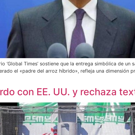
ario ‘Global Times’ sostiene que la entrega simbólica de un 
rado el «padre del arroz híbrido», refleja una dimensión 
erdo con EE. UU. y rechaza te