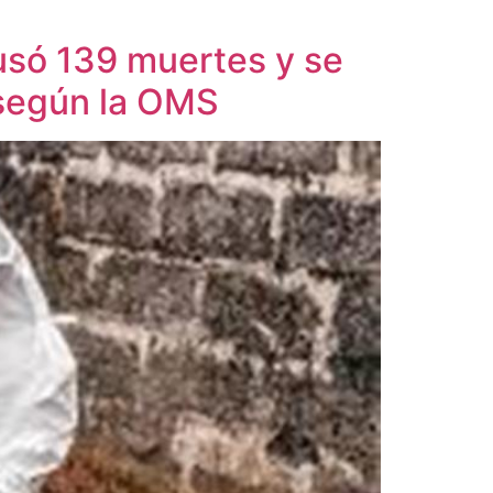
usó 139 muertes y se
 según la OMS