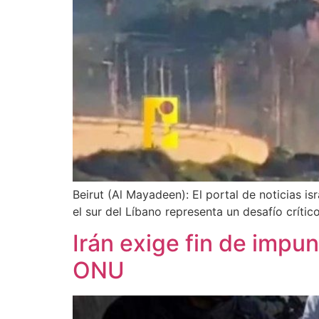
Beirut (Al Mayadeen): El portal de noticias i
el sur del Líbano representa un desafío crític
Irán exige fin de impun
ONU