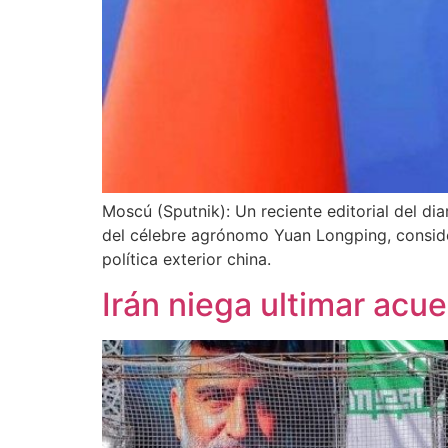
Moscú (Sputnik): Un reciente editorial del di
del célebre agrónomo Yuan Longping, conside
política exterior china.
Irán niega ultimar acu