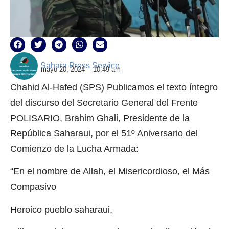
Sahara Press Service
mayo 20, 2024
10:49 am
Chahid Al-Hafed (SPS) Publicamos el texto íntegro
del discurso del Secretario General del Frente
POLISARIO, Brahim Ghali, Presidente de la
República Saharaui, por el 51º Aniversario del
Comienzo de la Lucha Armada:
“En el nombre de Allah, el Misericordioso, el Más
Compasivo
Heroico pueblo saharaui,