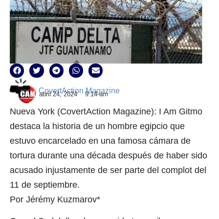
CovertAction Magazine
abril 24, 2024
9:14 am
Nueva York (CovertAction Magazine): I Am Gitmo
destaca la historia de un hombre egipcio que
estuvo encarcelado en una famosa cámara de
tortura durante una década después de haber sido
acusado injustamente de ser parte del complot del
11 de septiembre.
Por Jérémy Kuzmarov*