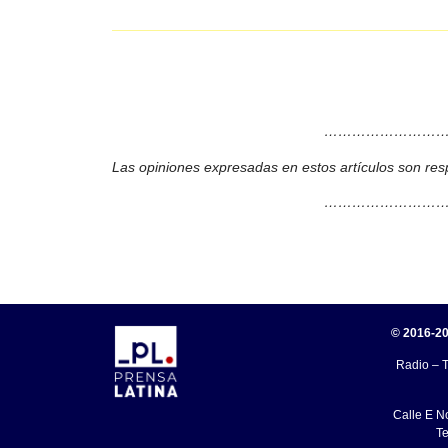
………………………
Las opiniones expresadas en estos artículos son res
………………………
© 2016-20
Radio – T
Calle E N
Te