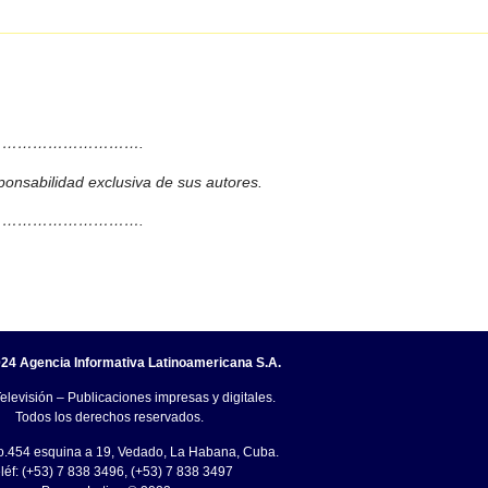
……………………….
ponsabilidad exclusiva de sus autores.
……………………….
24 Agencia Informativa Latinoamericana S.A.
elevisión – Publicaciones impresas y digitales.
Todos los derechos reservados.
o.454 esquina a 19, Vedado, La Habana, Cuba.
léf: (+53) 7 838 3496, (+53) 7 838 3497