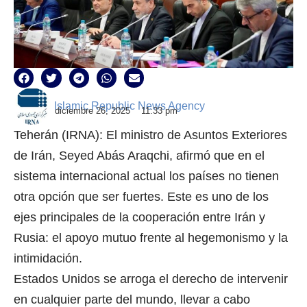
Islamic Republic News Agency
diciembre 26, 2025
11:33 pm
Teherán (IRNA): El ministro de Asuntos Exteriores
de Irán, Seyed Abás Araqchi, afirmó que en el
sistema internacional actual los países no tienen
otra opción que ser fuertes. Este es uno de los
ejes principales de la cooperación entre Irán y
Rusia: el apoyo mutuo frente al hegemonismo y la
intimidación.
Estados Unidos se arroga el derecho de intervenir
en cualquier parte del mundo, llevar a cabo