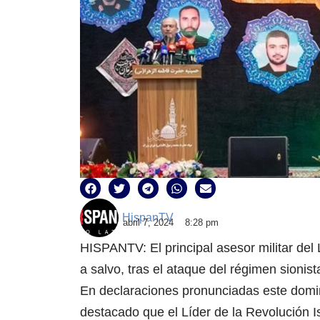
HispanTV
abril 7, 2024
8:28 pm
HISPANTV: El principal asesor militar del
a salvo, tras el ataque del régimen sionist
En declaraciones pronunciadas este domin
destacado que el Líder de la Revolución I