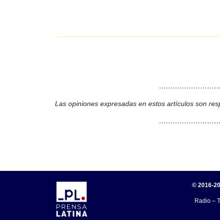
………………………
Las opiniones expresadas en estos artículos son res
………………………
© 2016-20
Radio – T