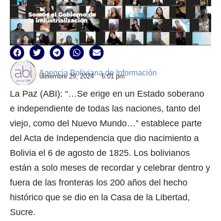
Agencia Boliviana de Información
diciembre 29, 2024
6:01 pm
La Paz (ABI): “…Se erige en un Estado soberano
e independiente de todas las naciones, tanto del
viejo, como del Nuevo Mundo…” establece parte
del Acta de Independencia que dio nacimiento a
Bolivia el 6 de agosto de 1825. Los bolivianos
están a solo meses de recordar y celebrar dentro y
fuera de las fronteras los 200 años del hecho
histórico que se dio en la Casa de la Libertad,
Sucre.