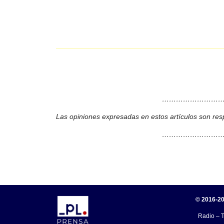
………………………
Las opiniones expresadas en estos artículos son res
………………………
© 2016-20
Radio – T