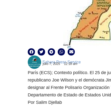
Sahara Press Service
julio 7, 2025
12:18 am
París (ECS); Contexto político. El 25 de 
republicano Joe Wilson y el demócrata Ji
designar al Frente Polisario Organización
Departamento de Estado de Estados Unid
Por Salim Djellab