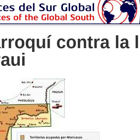
oquí contra la l
aui