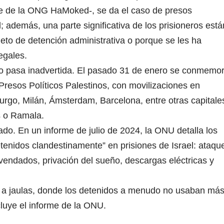
nce de la ONG HaMoked-, se da el caso de presos
; además, una parte significativa de los prisioneros está
bjeto de detención administrativa o porque se les ha
egales.
no pasa inadvertida. El pasado 31 de enero se conmemo
s Presos Políticos Palestinos, con movilizaciones en
rgo, Milán, Ámsterdam, Barcelona, entre otras capitale
s o Ramala.
o. En un informe de julio de 2024, la ONU detalla los
etenidos clandestinamente” en prisiones de Israel: ataqu
vendados, privación del sueño, descargas eléctricas y
s a jaulas, donde los detenidos a menudo no usaban má
luye el informe de la ONU.