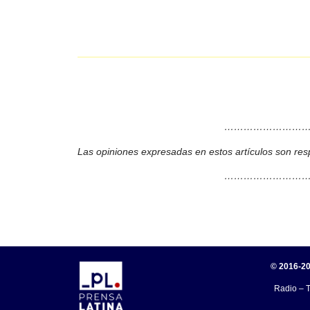
………………………
Las opiniones expresadas en estos artículos son res
………………………
© 2016-20
Radio – T