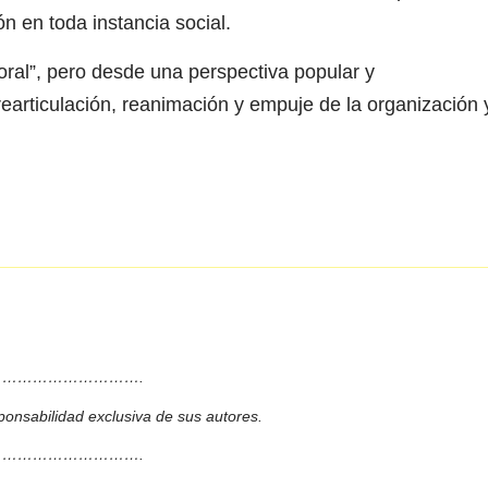
n en toda instancia social.
oral”, pero desde una perspectiva popular y
earticulación, reanimación y empuje de la organización 
……………………….
ponsabilidad exclusiva de sus autores.
……………………….