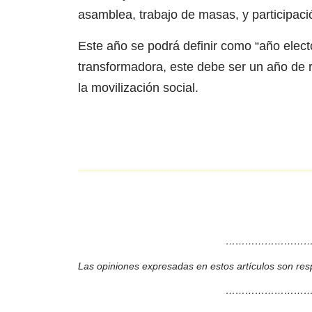
asamblea, trabajo de masas, y participació
Este año se podrá definir como “año elect
transformadora, este debe ser un año de r
la movilización social.
………………………
Las opiniones expresadas en estos artículos son res
………………………