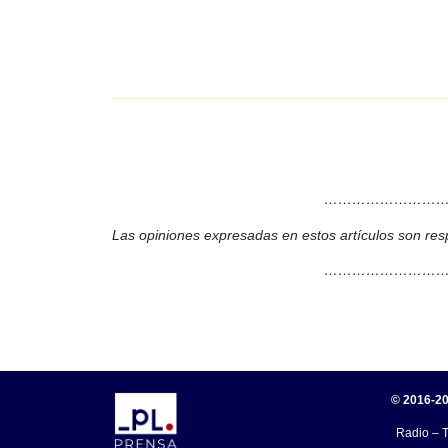
………………………
Las opiniones expresadas en estos artículos son res
………………………
© 2016-20
Radio – T