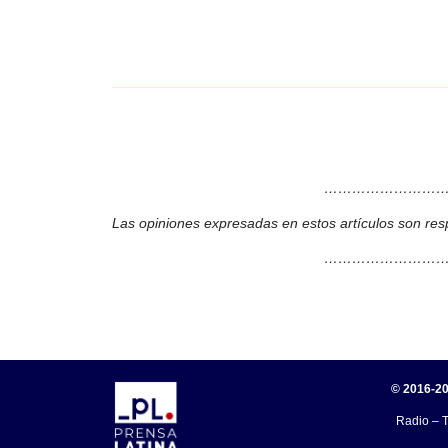
………………………
Las opiniones expresadas en estos artículos son res
………………………
© 2016-20
Radio – T