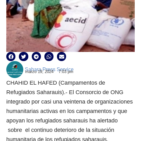
Sahara Press Service
marzo 19, 2024
7:03 pm
CHAHID EL HAFED (Campamentos de
Refugiados Saharauis).- El Consorcio de ONG
integrado por casi una veintena de organizaciones
humanitarias activas en los campamentos y que
apoyan los refugiados saharauis ha alertado
sobre el continuo deterioro de la situación
humanitaria de los refugiados saharauis.