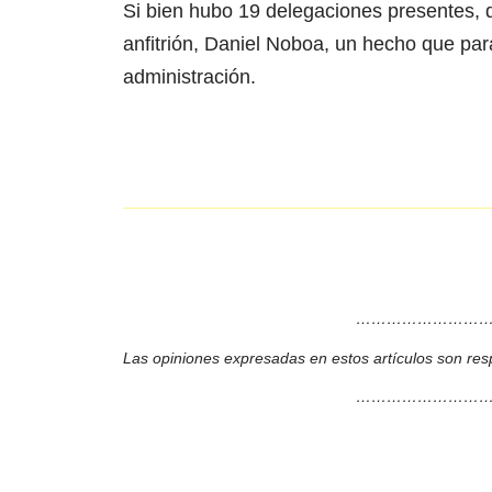
Si bien hubo 19 delegaciones presentes, 
anfitrión, Daniel Noboa, un hecho que par
administración.
………………………
Las opiniones expresadas en estos artículos son res
………………………