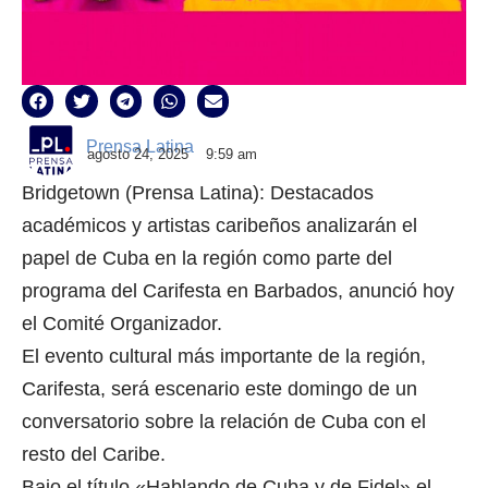
Prensa Latina
agosto 24, 2025
9:59 am
Bridgetown (Prensa Latina): Destacados
académicos y artistas caribeños analizarán el
papel de Cuba en la región como parte del
programa del Carifesta en Barbados, anunció hoy
el Comité Organizador.
El evento cultural más importante de la región,
Carifesta, será escenario este domingo de un
conversatorio sobre la relación de Cuba con el
resto del Caribe.
Bajo el título «Hablando de Cuba y de Fidel» el