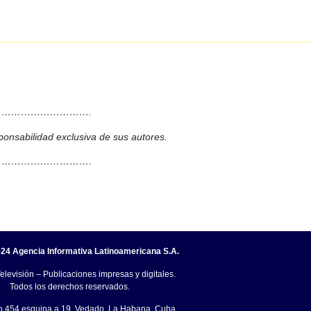
……………………….
ponsabilidad exclusiva de sus autores.
……………………….
24 Agencia Informativa Latinoamericana S.A.
elevisión – Publicaciones impresas y digitales.
Todos los derechos reservados.
o.454 esquina a 19, Vedado, La Habana, Cuba.