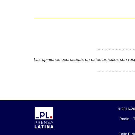
………………………
Las opiniones expresadas en estos artículos son res
………………………
© 2016-20
Radio – T
Calle E N