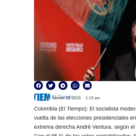
El Tiempo
febrero 10, 2026
1:13 am
Colombia (El Tiempo): El socialista mod
vuelta de las elecciones presidenciales 
extrema derecha André Ventura, según el e
Con el 95 % de los votos contabilizados, 