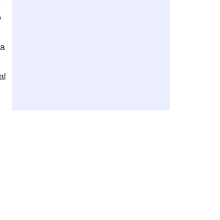
e
o
ha
al