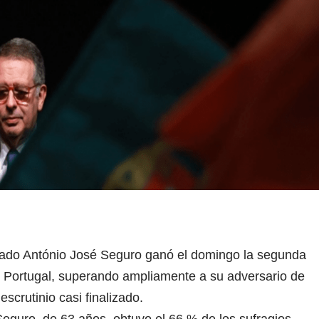
erado António José Seguro ganó el domingo la segunda
en Portugal, superando ampliamente a su adversario de
scrutinio casi finalizado.
Seguro, de 63 años, obtuvo el 66 % de los sufragios,