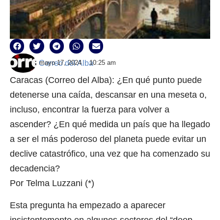
Correo del Alba
mayo 17, 2024
10:25 am
Caracas (Correo del Alba): ¿En qué punto puede
detenerse una caída, descansar en una meseta o,
incluso, encontrar la fuerza para volver a
ascender? ¿En qué medida un país que ha llegado
a ser el más poderoso del planeta puede evitar un
declive catastrófico, una vez que ha comenzado su
decadencia?
Por Telma Luzzani (*)
Esta pregunta ha empezado a aparecer
insistentemente en algunos sectores del “deep