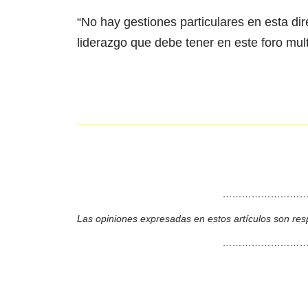
“No hay gestiones particulares en esta di
liderazgo que debe tener en este foro multi
………………………
Las opiniones expresadas en estos artículos son res
………………………