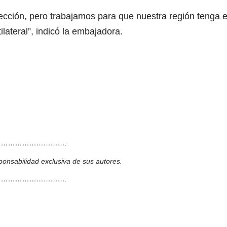
rección, pero trabajamos para que nuestra región tenga e
lateral”, indicó la embajadora.
……………………….
ponsabilidad exclusiva de sus autores.
……………………….