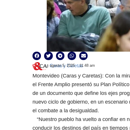
Caras y Caretas
agosto 5, 2025
11:48 am
Montevideo (Caras y Caretas): Con la mira
el Frente Amplio presentó su Plan Polític
de un documento que define los ejes progra
nuevo ciclo de gobierno, en un escenario m
el combate a la desigualdad.
“Nuestro pueblo ha vuelto a confiar en n
conducir los destinos del país en tiempos