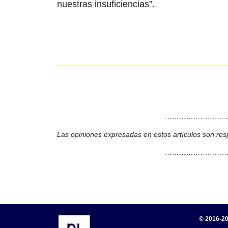
nuestras insuficiencias”.
………………………
Las opiniones expresadas en estos artículos son res
………………………
© 2016-20