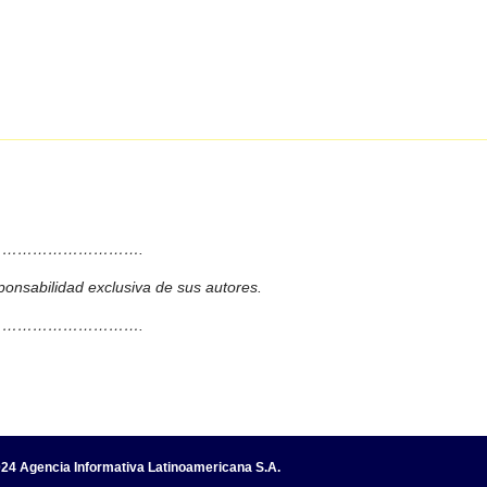
……………………….
ponsabilidad exclusiva de sus autores.
……………………….
24 Agencia Informativa Latinoamericana S.A.