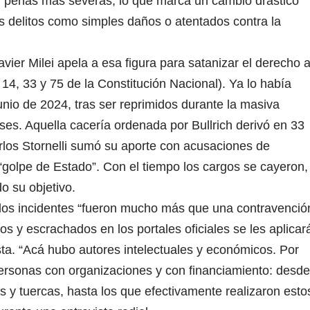
y penas más severas, lo que marca un cambio drástico
tos delitos como simples daños o atentados contra la
vier Milei apela a esa figura para satanizar el derecho 
14, 33 y 75 de la Constitución Nacional). Ya lo había
nio de 2024, tras ser reprimidos durante la masiva
ses. Aquella cacería ordenada por Bullrich derivó en 33
Carlos Stornelli sumó su aporte con acusaciones de
e “golpe de Estado”. Con el tiempo los cargos se cayeron,
o su objetivo.
 los incidentes “fueron mucho más que una contravenció
os y escrachados en los portales oficiales se les aplicar
rista. “Acá hubo autores intelectuales y económicos. Por
 personas con organizaciones y con financiamiento: desde
es y tuercas, hasta los que efectivamente realizaron esto