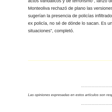
actos vandálicos y de terrorismo”, lanzó d
Monteoliva rechazó de plano las versione
sugerían la presencia de policías infiltra
ex policía, no sé de dónde lo sacan. Es u
situaciones”, completó.
………………………
Las opiniones expresadas en estos artículos son res
………………………