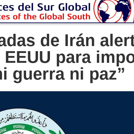
das de Irán aler
e EEUU para impo
ni guerra ni paz”