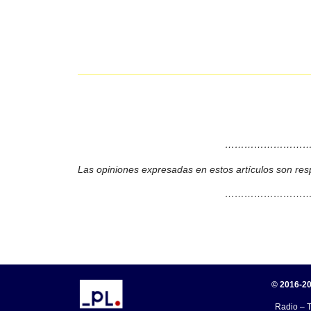
………………………
Las opiniones expresadas en estos artículos son res
………………………
© 2016-20
Radio – T