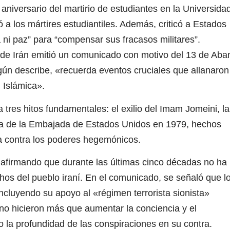
niversario del martirio de estudiantes en la Universida
 a los mártires estudiantiles. Además, criticó a Estados
 ni paz” para “compensar sus fracasos militares”.
de Irán emitió un comunicado con motivo del 13 de Aba
gún describe, «recuerda eventos cruciales que allanaron
n Islámica».
 tres hitos fundamentales: el exilio del Imam Jomeini, la
ma de la Embajada de Estados Unidos en 1979, hechos
ha contra los poderes hegemónicos.
 afirmando que durante las últimas cinco décadas no ha
chos del pueblo iraní. En el comunicado, se señaló que l
cluyendo su apoyo al «régimen terrorista sionista»
no hicieron más que aumentar la conciencia y el
o la profundidad de las conspiraciones en su contra.