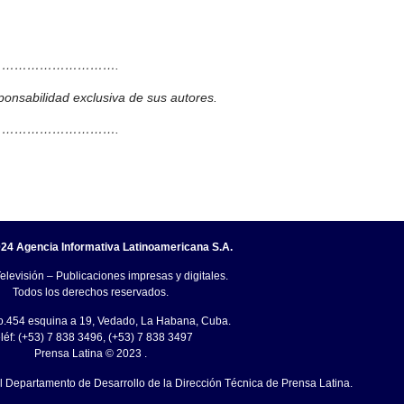
……………………….
ponsabilidad exclusiva de sus autores.
……………………….
24 Agencia Informativa Latinoamericana S.A.
elevisión – Publicaciones impresas y digitales.
Todos los derechos reservados.
o.454 esquina a 19, Vedado, La Habana, Cuba.
léf: (+53) 7 838 3496, (+53) 7 838 3497
Prensa Latina © 2023 .
el Departamento de Desarrollo de la Dirección Técnica de Prensa Latina.