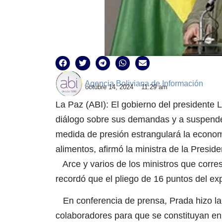
Agencia Boliviana de Información
octubre 14, 2024
11:29 am
La Paz (ABI): El gobierno del presidente 
diálogo sobre sus demandas y a suspende
medida de presión estrangulará la econom
alimentos, afirmó la ministra de la Presid
Arce y varios de los ministros que corr
recordó que el pliego de 16 puntos del ex
En conferencia de prensa, Prada hizo la 
colaboradores para que se constituyan en 