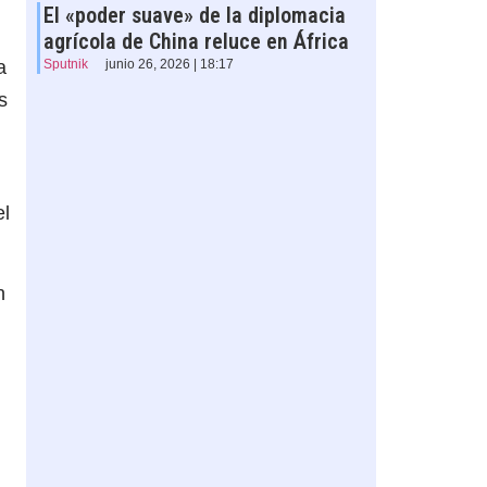
El «poder suave» de la diplomacia
agrícola de China reluce en África
a
Sputnik
junio 26, 2026 | 18:17
s
el
n