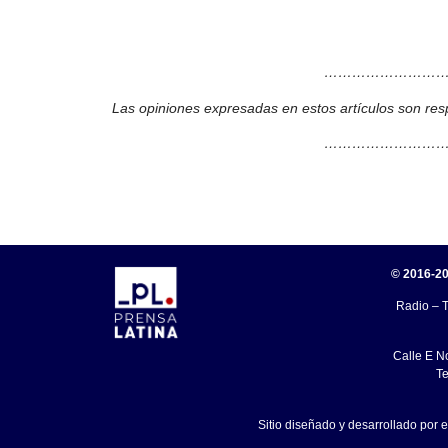
………………………
Las opiniones expresadas en estos artículos son res
………………………
© 2016-20
Radio – T
Calle E N
Te
Sitio diseñado y desarrollado por 