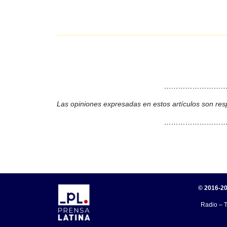
………………………
Las opiniones expresadas en estos artículos son res
………………………
© 2016-20
Radio – T