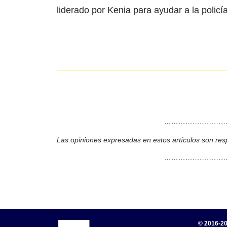
liderado por Kenia para ayudar a la policía
………………………
Las opiniones expresadas en estos artículos son res
………………………
© 2016-20