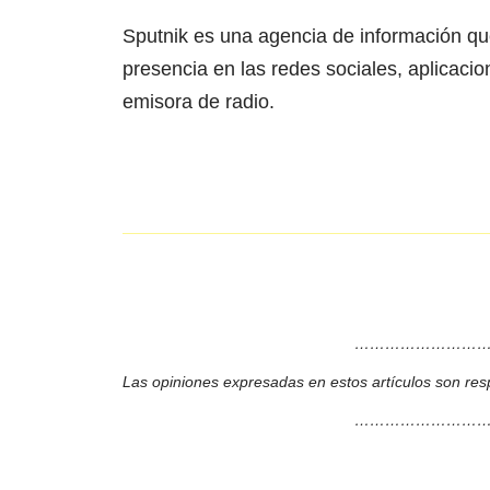
Sputnik es una agencia de información qu
presencia en las redes sociales, aplicaci
emisora de radio.
………………………
Las opiniones expresadas en estos artículos son res
………………………