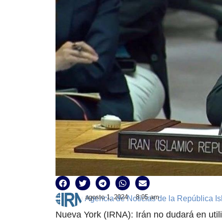
agosto 1, 2024
8:05 am
Agencia de Noticias de la República Is
Nueva York (IRNA): Irán no dudará en util