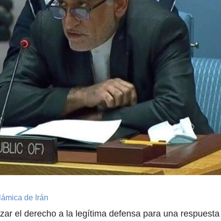
lámica de Irán
izar el derecho a la legítima defensa para una respuesta