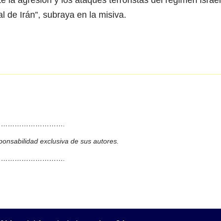
la agresión y los ataques terroristas del régimen israel
ial de Irán”, subraya en la misiva.
……………………….
ponsabilidad exclusiva de sus autores.
……………………….