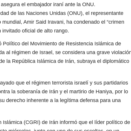
 asegura el embajador iraní ante la ONU.
ridad de las Naciones Unidas (ONU), el representante
mundial, Amir Said Iravani, ha condenado el “crimen
invitado oficial de alto rango.
ró Político del Movimiento de Resistencia Islámica de
da al régimen de Israel, se considera una grave violació
l de la República Islámica de Irán, subraya el diplomático
ado que el régimen terrorista israelí y sus partidarios
tra la soberanía de Irán y el martirio de Haniya, por lo
 su derecho inherente a la legítima defensa para una
Islámica (CGRI) de Irán informó que el líder político de
e miércoles, junto con uno de sus escoltas, en un