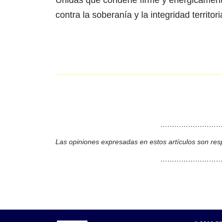
Unidas que condene firme y enérgicamente 
contra la soberanía y la integridad territor
………………………
Las opiniones expresadas en estos artículos son res
………………………