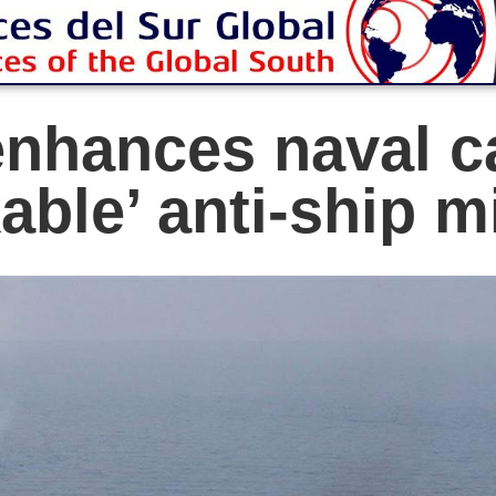
enhances naval ca
able’ anti-ship m