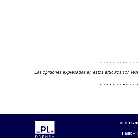
………………………
Las opiniones expresadas en estos artículos son res
………………………
© 2016-20
Radio – T