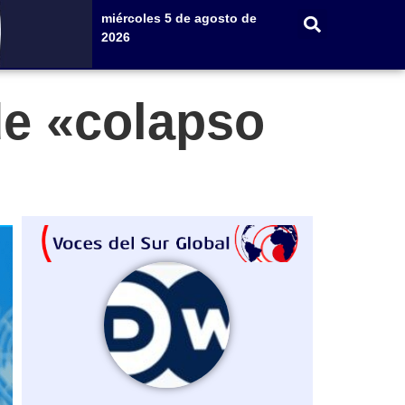
miércoles 5 de agosto de
2026
de «colapso