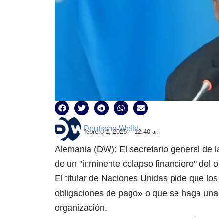
Deutsche Welle
febrero 2, 2026
12:40 am
Alemania (DW): El secretario general de l
de un "inminente colapso financiero" del 
El titular de Naciones Unidas pide que l
obligaciones de pago» o que se haga una r
organización.