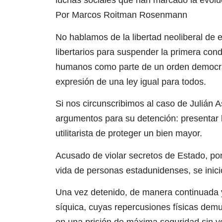
luchas sociales que han marcado la evol
Por Marcos Roitman Rosenmann
No hablamos de la libertad neoliberal de e
libertarios para suspender la primera con
humanos como parte de un orden democrátic
expresión de una ley igual para todos.
Si nos circunscribimos al caso de Julián A
argumentos para su detención: presentar l
utilitarista de proteger un bien mayor.
Acusado de violar secretos de Estado, po
vida de personas estadunidenses, se inici
Una vez detenido, de manera continuada y 
síquica, cuyas repercusiones físicas demue
en una prisión de máxima seguridad sin ver