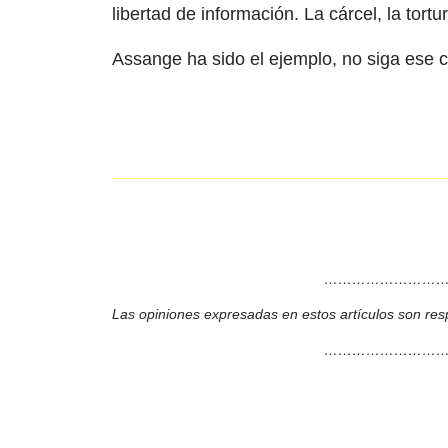
libertad de información. La cárcel, la tort
Assange ha sido el ejemplo, no siga ese ca
………………………
Las opiniones expresadas en estos artículos son res
………………………