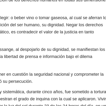
ución de los derechos humanos en todas sus dimensione
legir: o beber vino o tomar gaseosa, al cual se aferran l
dición del ser humano, su dignidad. Negar los derechos
o, es contradecir el valor de la justicia en tanto
ssange, al despojarlo de su dignidad, se manifiestan los
a libertad de prensa e información bajo el dilema
ner en cuestión la seguridad nacional y comprometer la
ó su persecución.
sistemática, durante cinco años, fue sometido a tortur
stran el grado de inquina con la cual se aplicaron. Vivir
 la luz del sol durante 23 de las 24 horas del día, en u