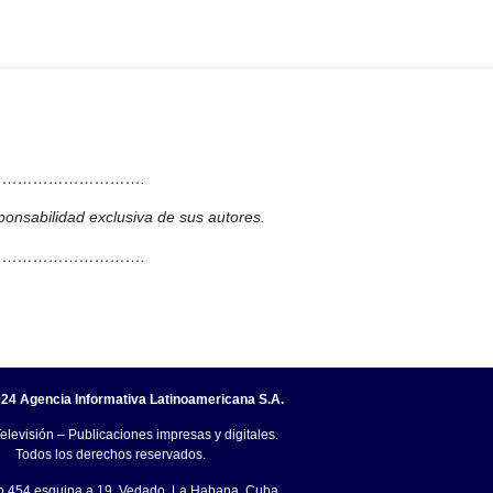
……………………….
ponsabilidad exclusiva de sus autores.
……………………….
24 Agencia Informativa Latinoamericana S.A.
elevisión – Publicaciones impresas y digitales.
Todos los derechos reservados.
o.454 esquina a 19, Vedado, La Habana, Cuba.