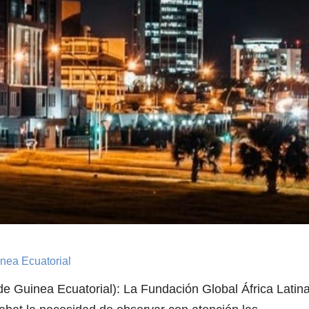
inea Ecuatorial
e Guinea Ecuatorial): La Fundación Global África Latin