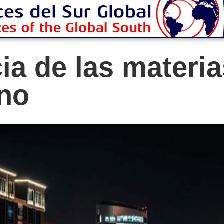
ia de las materi
ano