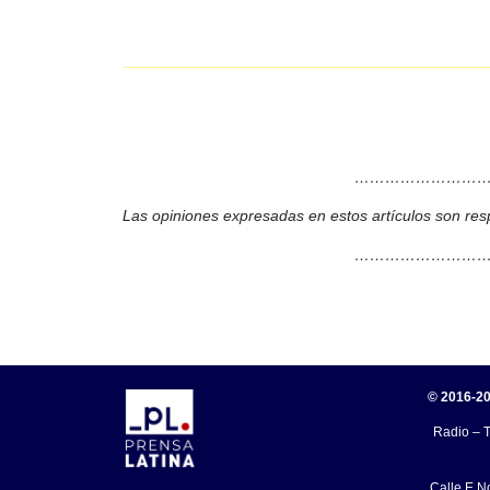
………………………
Las opiniones expresadas en estos artículos son res
………………………
© 2016-20
Radio – T
Calle E N