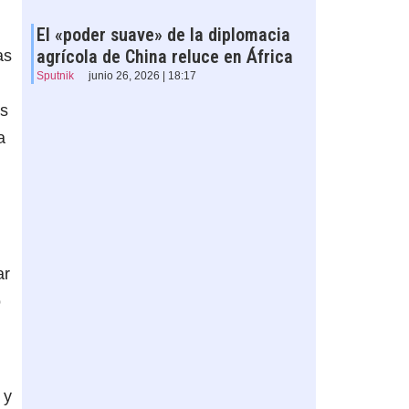
El «poder suave» de la diplomacia
agrícola de China reluce en África
as
Sputnik
junio 26, 2026 | 18:17
as
a
ar
o
 y