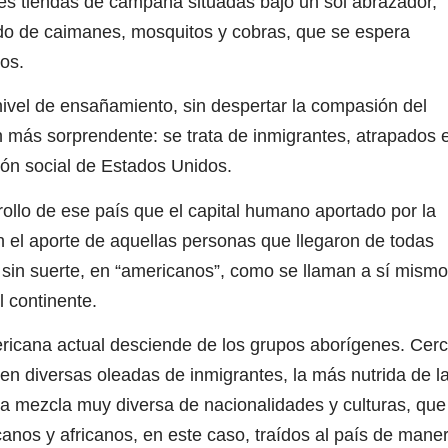
es tiendas de campaña situadas bajo un sol abrazador,
do de caimanes, mosquitos y cobras, que se espera
ros.
ivel de ensañamiento, sin despertar la compasión del
n más sorprendente: se trata de inmigrantes, atrapados 
ión social de Estados Unidos.
rollo de ese país que el capital humano aportado por la
n el aporte de aquellas personas que llegaron de todas
es sin suerte, en “americanos”, como se llaman a sí mism
l continente.
ricana actual desciende de los grupos aborígenes. Cer
en diversas oleadas de inmigrantes, la más nutrida de l
a mezcla muy diversa de nacionalidades y culturas, que
canos y africanos, en este caso, traídos al país de mane