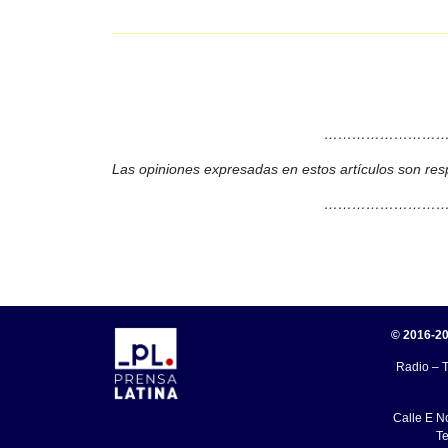
………………………
Las opiniones expresadas en estos artículos son res
………………………
© 2016-20
Radio – T
Calle E N
Te