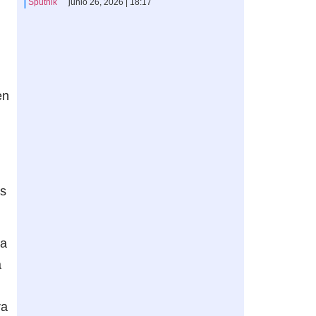
Sputnik
junio 26, 2026 | 18:17
en
os
ca
a
ra