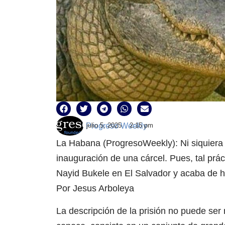
Progreso Weekly
julio 5, 2025
2:15 pm
La Habana (ProgresoWeekly): Ni siquiera Ad
inauguración de una cárcel. Pues, tal prác
Nayid Bukele en El Salvador y acaba de ha
Por Jesus Arboleya
La descripción de la prisión no puede ser