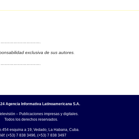
……………………….
ponsabilidad exclusiva de sus autores.
……………………….
24 Agencia Informativa Latinoamericana S.A.
elevisión – Publicaciones impresas y digitales.
Todos los derechos reservados.
o.454 esquina a 19, Vedado, La Habana, Cuba.
léf: (+53) 7 838 3496, (+53) 7 838 3497