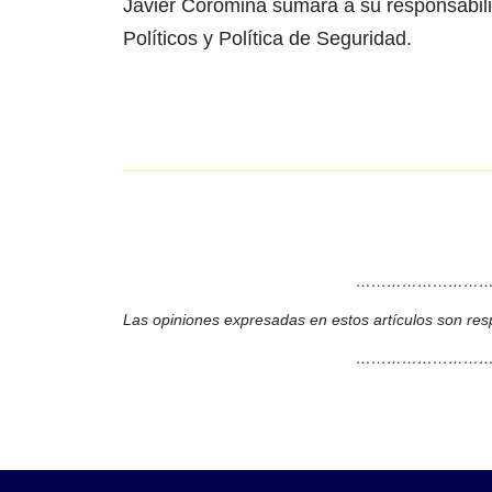
Javier Coromina sumará a su responsabili
Políticos y Política de Seguridad.
………………………
Las opiniones expresadas en estos artículos son res
………………………