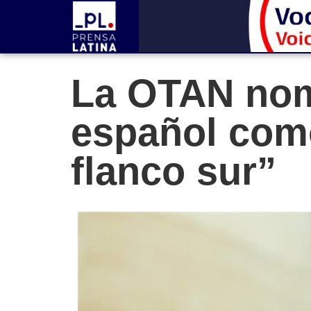
La OTAN nom
español como
flanco sur”