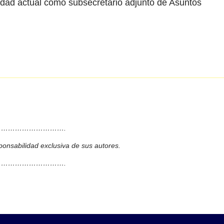
dad actual como subsecretario adjunto de Asuntos
……………………….
ponsabilidad exclusiva de sus autores.
……………………….