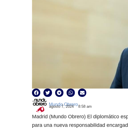
Mundo Obrero
agosto 7, 2024
8:58 am
Madrid (Mundo Obrero) El diplomático es
para una nueva responsabilidad encargada 