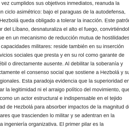
ez cumplidos sus objetivos inmediatos, reanuda la
un ciclo asimétrico: bajo el paraguas de la autodefensa,
 Hezbolá queda obligado a tolerar la inacción. Este patró
 del Líbano, desnaturaliza el alto el fuego, convirtiéndo
que en un mecanismo de reducción mutua de hostilidades
 capacidades militares: reside también en su inserción
ervicios sociales que presta y en su rol como garante de
il o directamente ausente. Al debilitar la soberanía y
rectamente el consenso social que sostiene a Hezbolá y s
egionales. Esta paradoja evidencia que la superioridad e
r la legitimidad ni el arraigo político del movimiento, qu
 como un actor estructural e indispensable en el tejido
ad de Hezbolá para absorber impactos de la magnitud d
res que trascienden lo militar y se adentran en la
la ingeniería organizativa.
El primer pilar es la