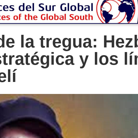
de la tregua: Hez
stratégica y los l
elí