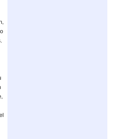
n,
lo
.
u
n
e,
el