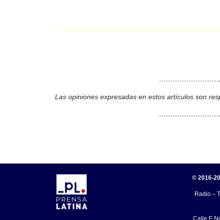
………………………
Las opiniones expresadas en estos artículos son res
………………………
© 2016-20
Radio – T
Calle E N