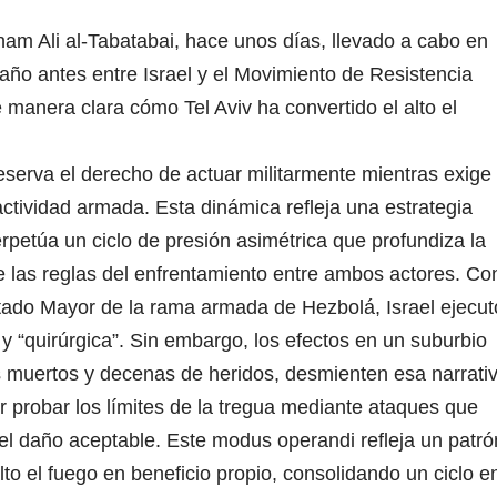
am Ali al-Tabatabai, hace unos días, llevado a cabo en
ño antes entre Israel y el Movimiento de Resistencia
e manera clara cómo Tel Aviv ha convertido el alto el
reserva el derecho de actuar militarmente mientras exige
actividad armada. Esta dinámica refleja una estrategia
rpetúa un ciclo de presión asimétrica que profundiza la
ine las reglas del enfrentamiento entre ambos actores.
Co
Estado Mayor de la rama armada de Hezbolá, Israel ejecut
 “quirúrgica”. Sin embargo, los efectos en un suburbio
 muertos y decenas de heridos, desmienten esa narrati
r probar los límites de la tregua mediante ataques que
el daño aceptable. Este modus operandi refleja un patró
alto el fuego en beneficio propio, consolidando un ciclo e