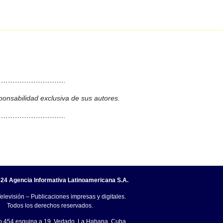
……………………….
ponsabilidad exclusiva de sus autores.
……………………….
24 Agencia Informativa Latinoamericana S.A.
elevisión – Publicaciones impresas y digitales.
Todos los derechos reservados.
o.454 esquina a 19, Vedado, La Habana, Cuba.