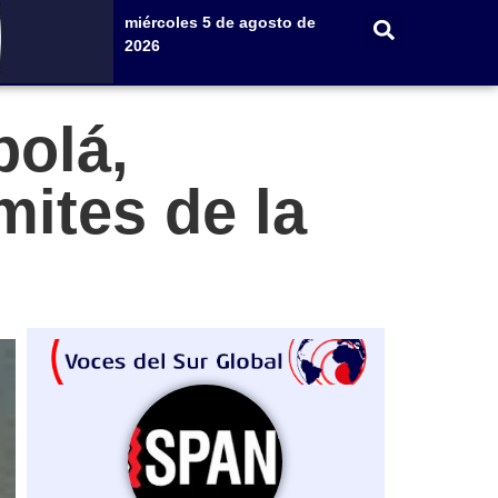
miércoles 5 de agosto de
2026
bolá,
ímites de la