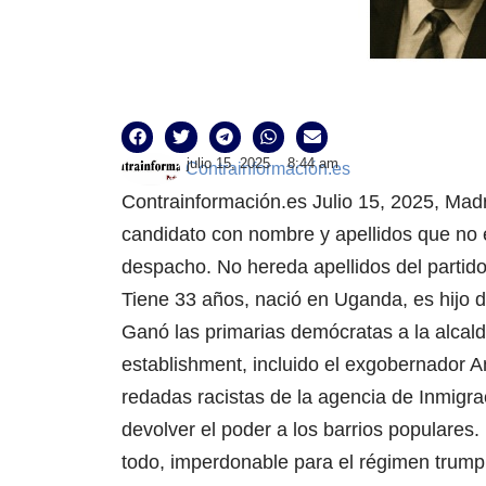
julio 15, 2025
8:44 am
Contrainformación.es
Contrainformación.es Julio 15, 2025, Mad
candidato con nombre y apellidos que no
despacho. No hereda apellidos del partid
Tiene 33 años, nació en Uganda, es hijo d
Ganó las primarias demócratas a la alcal
establishment, incluido el exgobernador A
redadas racistas de la agencia de Inmigrac
devolver el poder a los barrios populare
todo, imperdonable para el régimen trumpi