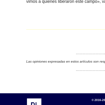
vimos a quienes liberaron este campo», val
………………………
Las opiniones expresadas en estos artículos son res
………………………
© 2016-20