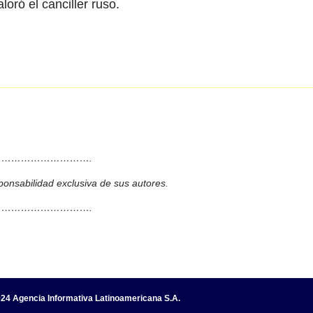
oró el canciller ruso.
……………………….
ponsabilidad exclusiva de sus autores.
……………………….
24 Agencia Informativa Latinoamericana S.A.