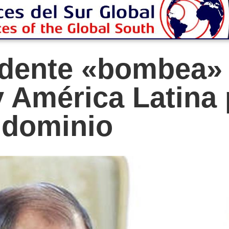
idente «bombea» 
y América Latina
 dominio