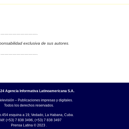
……………………….
ponsabilidad exclusiva de sus autores.
……………………….
24 Agencia Informativa Latinoamericana S.A.
elevisión – Publicaciones impresas y digitales.
Todos los derechos reservados.
o.454 esquina a 19, Vedado, La Habana, Cuba.
léf: (+53) 7 838 3496, (+53) 7 838 3497
Prensa Latina © 2023 .