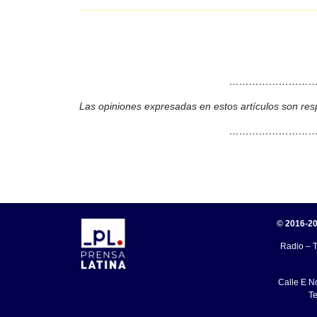
………………………
Las opiniones expresadas en estos artículos son res
………………………
© 2016-20
Radio – T
Calle E N
Te