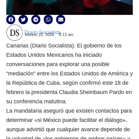
Diario Socialista
febrero 22, 2026
8:13 am
Canarias (Diario Socialista): El gobierno de los
Estados Unidos Mexicanos ha iniciado
conversaciones para explorar una posible
"mediación" entre los Estados Unidos de América y
la República de Cuba, según confirmó este 18 de
febrero la presidenta Claudia Sheinbaum Pardo en
su conferencia matutina.
La mandataria aseguró que existen contactos para
determinar «si México puede facilitar el diálogo»,
aunque advirtió que cualquier avance depende de
la voluntad de «los gobiernos de ambos países» y