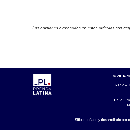
………………………
Las opiniones expresadas en estos artículos son res
………………………
© 2016-20
Radio – T
Calle E N
Te
Sitio diseñado y desarrollado por 