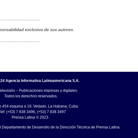
……………………….
ponsabilidad exclusiva de sus autores.
……………………….
24 Agencia Informativa Latinoamericana S.A.
elevisión – Publicaciones impresas y digitales.
Todos los derechos reservados.
o.454 esquina a 19, Vedado, La Habana, Cuba.
léf: (+53) 7 838 3496, (+53) 7 838 3497
Prensa Latina © 2023 .
el Departamento de Desarrollo de la Dirección Técnica de Prensa Latina.