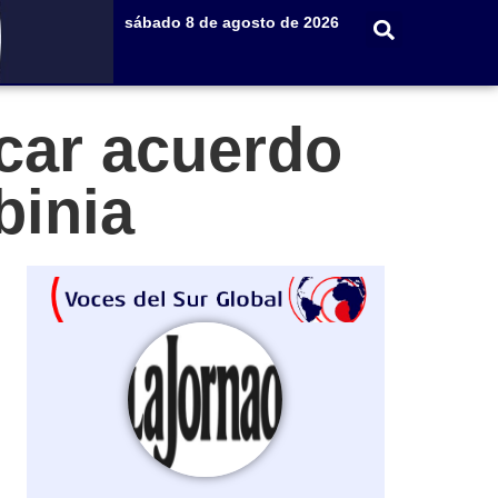
sábado 8 de agosto de 2026
car acuerdo
binia