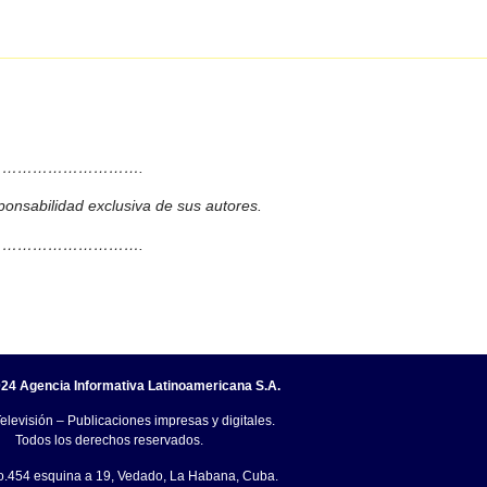
……………………….
ponsabilidad exclusiva de sus autores.
……………………….
24 Agencia Informativa Latinoamericana S.A.
elevisión – Publicaciones impresas y digitales.
Todos los derechos reservados.
o.454 esquina a 19, Vedado, La Habana, Cuba.