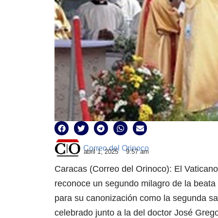
Correo del Orinoco
abril 1, 2025
9:57 am
Caracas (Correo del Orinoco): El Vatican
reconoce un segundo milagro de la beata 
para su canonización como la segunda san
celebrado junto a la del doctor José Greg