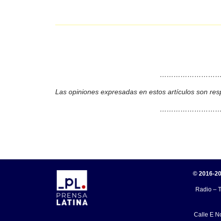
………………………
Las opiniones expresadas en estos artículos son res
………………………
© 2016-20
Radio – T
Calle E N