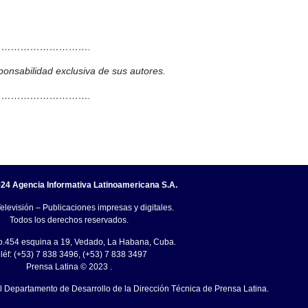
……………………….
ponsabilidad exclusiva de sus autores.
……………………….
24 Agencia Informativa Latinoamericana S.A.
elevisión – Publicaciones impresas y digitales.
Todos los derechos reservados.
o.454 esquina a 19, Vedado, La Habana, Cuba.
léf: (+53) 7 838 3496, (+53) 7 838 3497
Prensa Latina © 2023 .
el Departamento de Desarrollo de la Dirección Técnica de Prensa Latina.