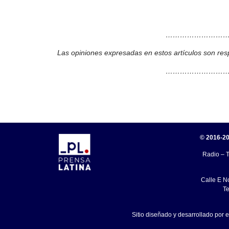
………………………
Las opiniones expresadas en estos artículos son res
………………………
© 2016-20
Radio – T
Calle E N
Te
Sitio diseñado y desarrollado por 