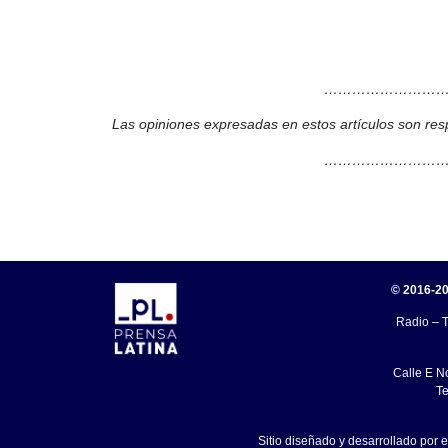
………………………
Las opiniones expresadas en estos artículos son res
………………………
© 2016-20
Radio – T
Calle E N
Te
Sitio diseñado y desarrollado por 