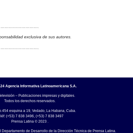
……………………….
ponsabilidad exclusiva de sus autores.
……………………….
24 Agencia Informativa Latinoamericana S.A.
elevisión – Publicaciones impresas y digitales.
Todos los derechos reservados.
o.454 esquina a 19, Vedado, La Habana, Cuba.
léf: (+53) 7 838 3496, (+53) 7 838 3497
Prensa Latina © 2023 .
el Departamento de Desarrollo de la Dirección Técnica de Prensa Latina.