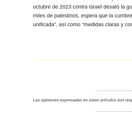
octubre de 2023 contra Israel desató la g
miles de palestinos, espera que la cumbre
unificada”, así como “medidas claras y conc
………………………
Las opiniones expresadas en estos artículos son res
………………………