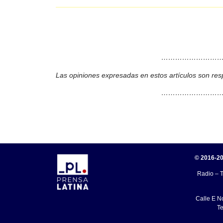
………………………
Las opiniones expresadas en estos artículos son res
………………………
© 2016-20
Radio – T
Calle E N
Te