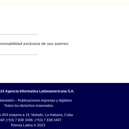
……………………….
ponsabilidad exclusiva de sus autores.
……………………….
24 Agencia Informativa Latinoamericana S.A.
elevisión – Publicaciones impresas y digitales.
Todos los derechos reservados.
o.454 esquina a 19, Vedado, La Habana, Cuba.
léf: (+53) 7 838 3496, (+53) 7 838 3497
Prensa Latina © 2023 .