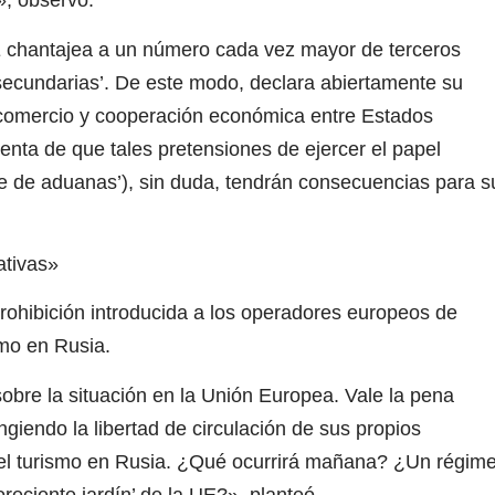
, observó.
E chantajea a un número cada vez mayor de terceros
‘secundarias’. De este modo, declara abiertamente su
 comercio y cooperación económica entre Estados
nta de que tales pretensiones de ejercer el papel
gente de aduanas’), sin duda, tendrán consecuencias para s
ativas»
prohibición introducida a los operadores europeos de
smo en Rusia.
obre la situación en la Unión Europea. Vale la pena
ngiendo la libertad de circulación de sus propios
del turismo en Rusia. ¿Qué ocurrirá mañana? ¿Un régim
oreciente jardín’ de la UE?», planteó.