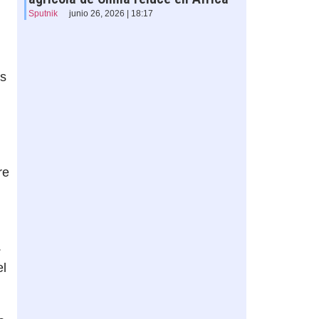
Sputnik
junio 26, 2026 | 18:17
os
re
.
el