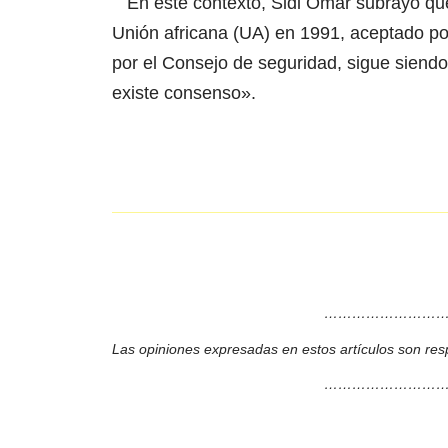
En este contexto, Sidi Omar subrayó que
Unión africana (UA) en 1991, aceptado po
por el Consejo de seguridad, sigue siendo 
existe consenso».
………………………
Las opiniones expresadas en estos artículos son res
………………………