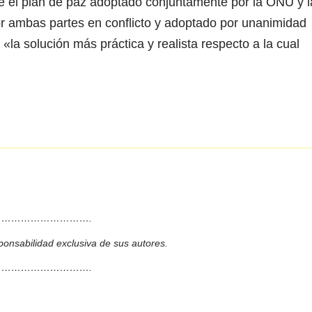
 el plan de paz adoptado conjuntamente por la ONU y l
r ambas partes en conflicto y adoptado por unanimidad
«la solución más práctica y realista respecto a la cual
……………………….
ponsabilidad exclusiva de sus autores.
……………………….