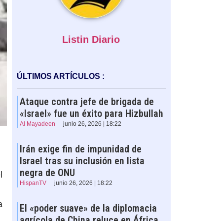
Listin Diario
ÚLTIMOS ARTÍCULOS :
Ataque contra jefe de brigada de
«Israel» fue un éxito para Hizbullah
Al Mayadeen
junio 26, 2026 | 18:22
Irán exige fin de impunidad de
Israel tras su inclusión en lista
negra de ONU
l
HispanTV
junio 26, 2026 | 18:22
a
El «poder suave» de la diplomacia
agrícola de China reluce en África