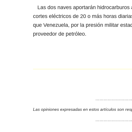
Las dos naves aportarán hidrocarburos a 
cortes eléctricos de 20 o más horas diaria
que Venezuela, por la presión militar es
proveedor de petróleo.
………………………
Las opiniones expresadas en estos artículos son res
………………………